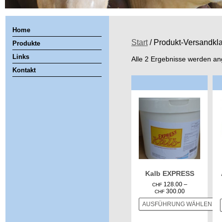
Home
Start
/ Produkt-Versandkla
Produkte
Links
Alle 2 Ergebnisse werden an
Kontakt
Kalb EXPRESS
128.00
–
CHF
Preisspanne:
300.00
CHF
CHF 128.00
AUSFÜHRUNG WÄHLEN
bis
CHF 300.00
Dieses