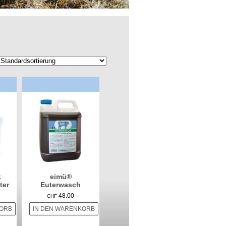
k
eimü®
ter
Euterwasch
48.00
CHF
KORB
IN DEN WARENKORB